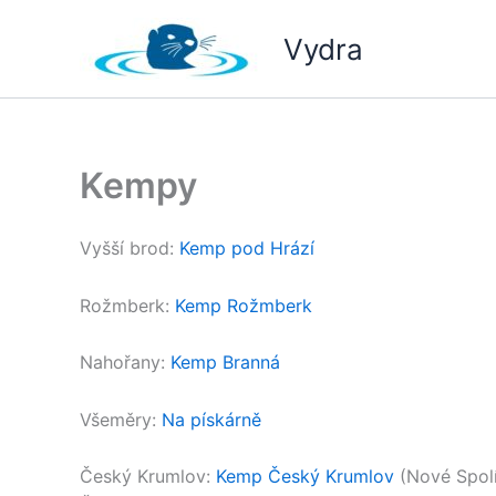
Přeskočit
na
Vydra
obsah
Kempy
Vyšší brod:
Kemp pod Hrází
Rožmberk:
Kemp Rožmberk
Nahořany:
Kemp Branná
Všeměry:
Na pískárně
Český Krumlov:
Kemp Český Krumlov
(Nové Spol